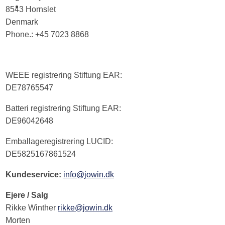
8543 Hornslet
Denmark
​Phone.: +45 7023 8868
WEEE registrering Stiftung EAR:
DE78765547
Batteri registrering Stiftung EAR:
DE96042648
Emballageregistrering LUCID:
DE5825167861524
Kundeservice:
info@jowin.dk
Ejere / Salg
Rikke Winther
rikke@jowin.dk
Morten