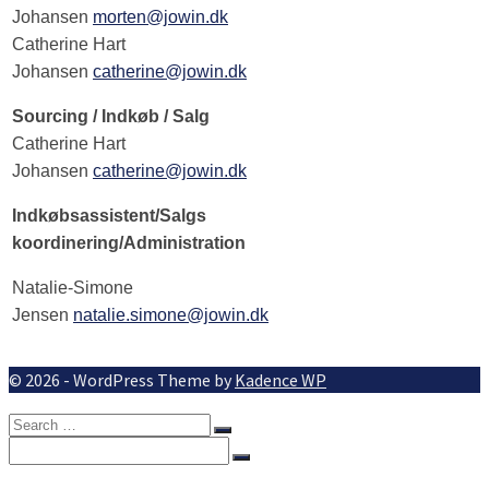
Johansen
morten@jowin.dk
Catherine Hart
Johansen
catherine@jowin.dk
Sourcing / Indkøb / Salg
Catherine Hart
Johansen
catherine@jowin.dk
Indkøbsassistent/Salgs
koordinering/Administration
Natalie-Simone
Jensen
natalie.simone@jowin.dk
© 2026 - WordPress Theme by
Kadence WP
Search
for:
Search
for: