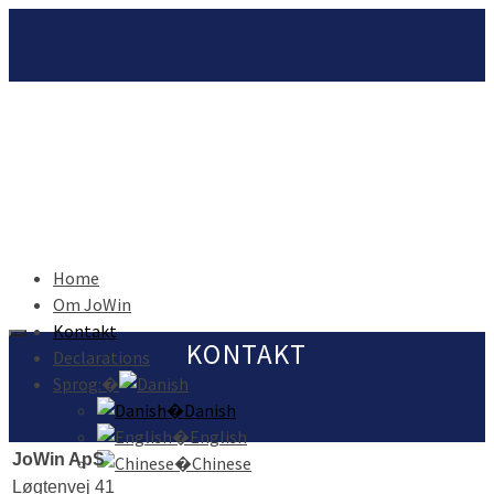
Home
Om JoWin
Kontakt
KONTAKT
Declarations
Sprog:�
�Danish
�English
JoWin ApS
�Chinese
Løgtenvej 41